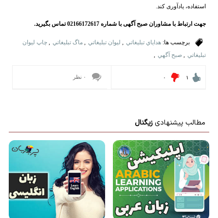
استفاده، یادآوری کند.
جهت ارتباط با مشاوران صبح آگهی با شماره 02166172617 تماس بگیرید.
برچسب ها:
هداياي تبليغاتي
,
ليوان تبليغاتي
,
ماگ تبليغاتي
,
چاپ ليوان
تبليغاتي
,
صبح آگهي
,
۰ نظر
۰
۱