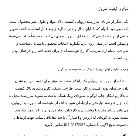
دوام و کیفیت متریال
یکی دیگر از مزایای سررسید اروپایی کیفیت بالای مواد و طول عمر محصول است.
یک سررسید بادوام که تا پایان سال و حتی سال‌های بعد قابل استفاده باشد، تصویر
مثبتی از برند ایجاد می‌کند. در مقابل، سررسیدهای بی‌کیفیت سریعاً خراب می‌شوند
و ممکن است اثر منفی روی برند بگذارند. انتخاب محصول با متریال مناسب و
طراحی استاندارد، سرمایه‌ گذاری هوشمندانه‌ای برای حفظ اعتبار و حرفه‌ای بودن
برند است.
چاپ و سفارش انواع سررسید تبلیغاتی در مجموعه صبح آگهی
استفاده از
سررسید اروپایی
یک راهکار ساده اما مؤثر برای تقویت برند و نشان
دادن حرفه‌ای بودن کسب ‌و کار است. طراحی شیک، کاربرد پذیری بالا، کیفیت
ماندگار و امکان چاپ لوگو به شیوه‌ای زیبا، همگی باعث می‌شوند سررسید تبدیل به
یک ابزار قدرتمند تبلیغاتی و ارتباطی شود. با انتخاب هوشمندانه سررسید اروپایی،
می‌توان ارتباط مثبت با مشتریان و کارکنان ایجاد کرد و برند را در ذهن مخاطب
تثبیت نمود، به گونه‌ای که ارزش و اعتبار آن تا سال‌ها باقی بماند. جهت ارتباط با
مجموعه صبح آگهی با شماره 66172617-021 تماس بگیرید.