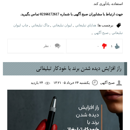
استفاده، یادآوری کند.
جهت ارتباط با مشاوران صبح آگهی با شماره 02166172617 تماس بگیرید.
برچسب ها:
هداياي تبليغاتي
,
ليوان تبليغاتي
,
ماگ تبليغاتي
,
چاپ ليوان
تبليغاتي
,
صبح آگهي
,
۰ نظر
۰
۱
راز افزایش دیده ‌شدن برند با خودکار تبلیغاتی
صبح آگهی
یکشنبه ۲۴ خرداد ۰۵ ۱۳:۲۱
۲۴ بازديد