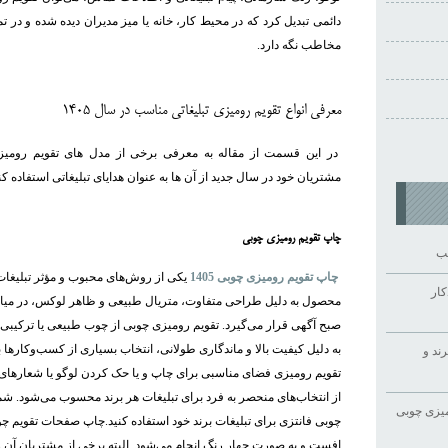
مخاطب نگه دارد.
معرفی انواع تقویم رومیزی تبلیغاتی مناسب در سال 1405
در این قسمت از مقاله به معرفی برخی از مدل های تقویم رومیزی 
مشتریان خود در سال جدید از آن ها به عنوان هدایای تبلیغاتی استفاده کن
چاپ تقویم رومیزی چوبی
سب
چاپ تقویم رومیزی چوبی 1405
یکی از روش‌های محبوب و مؤثر تبلیغات 
کار
محصول به دلیل طراحی متفاوت، متریال طبیعی و ظاهر لوکس، در میان 
صبح آگهی قرار می‌گیرد. تقویم رومیزی چوبی از چوب طبیعی یا ترکیبی 
به دلیل کیفیت بالا و ماندگاری طولانی، انتخاب بسیاری از کسب‌وکارها
ند و
تقویم رومیزی فضای مناسبی برای چاپ و یا حک کردن لوگو یا شعارهای تب
از انتخاب‌های منحصر به فرد برای تبلیغات هر برند محسوب می‌شود. شما 
یزی چوبی
چوبی فانتزی برای تبلیغات برند خود استفاده کنید.چاپ صفحات تقویم 
افست و به صورت چهار رنگ انجام می‌شود. البته برخی از مشتریان آن ر