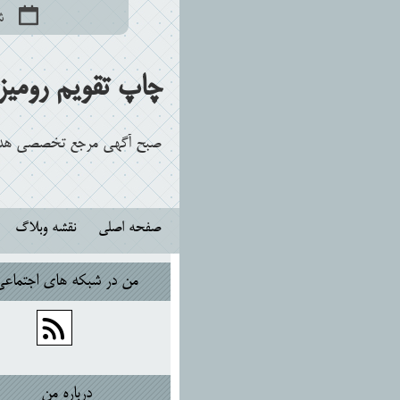
شنبه
چاپ تقویم رومیزی تبلیغاتی 1405+سف
صبح آگهی مرجع تخصصی هدایا
صفحه اصلی
نقشه وبلاگ
من در شبكه هاي اجتماعي
درباره من