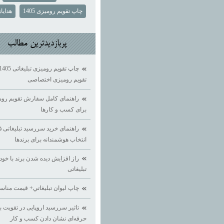
چاپ تقویم رومیزی 1405
هدایای
پربازديدترين مطالب
تقویم رومیزی اختصاصی
راهنمای کامل سفارش تقویم روم
برای کسب ‌و کارها
انتخاب هوشمندانه برای برندها
راز افزایش دیده ‌شدن برند با خود
تبلیغاتی
چاپ ليوان تبليغاتي+ قيمت منا
تاثیر سررسید اروپایی در تقویت بر
حرفه‌ای نشان دادن کسب ‌و کار