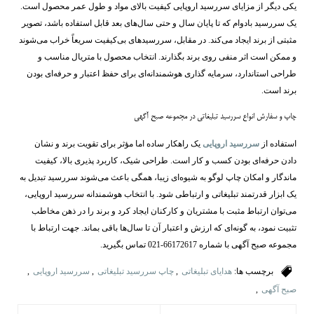
یکی دیگر از مزایای سررسید اروپایی کیفیت بالای مواد و طول عمر محصول است.
یک سررسید بادوام که تا پایان سال و حتی سال‌های بعد قابل استفاده باشد، تصویر
مثبتی از برند ایجاد می‌کند. در مقابل، سررسیدهای بی‌کیفیت سریعاً خراب می‌شوند
و ممکن است اثر منفی روی برند بگذارند. انتخاب محصول با متریال مناسب و
طراحی استاندارد، سرمایه‌ گذاری هوشمندانه‌ای برای حفظ اعتبار و حرفه‌ای بودن
برند است.
چاپ و سفارش انواع سررسید تبلیغاتی در مجموعه صبح آگهی
استفاده از
سررسید اروپایی
یک راهکار ساده اما مؤثر برای تقویت برند و نشان
دادن حرفه‌ای بودن کسب ‌و کار است. طراحی شیک، کاربرد پذیری بالا، کیفیت
ماندگار و امکان چاپ لوگو به شیوه‌ای زیبا، همگی باعث می‌شوند سررسید تبدیل به
یک ابزار قدرتمند تبلیغاتی و ارتباطی شود. با انتخاب هوشمندانه سررسید اروپایی،
می‌توان ارتباط مثبت با مشتریان و کارکنان ایجاد کرد و برند را در ذهن مخاطب
تثبیت نمود، به گونه‌ای که ارزش و اعتبار آن تا سال‌ها باقی بماند. جهت ارتباط با
مجموعه صبح آگهی با شماره 66172617-021 تماس بگیرید.
برچسب ها:
هدایای تبلیغاتی
,
چاپ سررسید تبلیغاتی
,
سررسید اروپایی
,
صبح آگهی
,