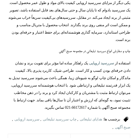
یکی دیگر از مزایای سررسید اروپایی کیفیت بالای مواد و طول عمر محصول است.
یک سررسید بادوام که تا پایان سال و حتی سال‌های بعد قابل استفاده باشد، تصویر
مثبتی از برند ایجاد می‌کند. در مقابل، سررسیدهای بی‌کیفیت سریعاً خراب می‌شوند
و ممکن است اثر منفی روی برند بگذارند. انتخاب محصول با متریال مناسب و
طراحی استاندارد، سرمایه‌ گذاری هوشمندانه‌ای برای حفظ اعتبار و حرفه‌ای بودن
برند است.
چاپ و سفارش انواع سررسید تبلیغاتی در مجموعه صبح آگهی
استفاده از
سررسید اروپایی
یک راهکار ساده اما مؤثر برای تقویت برند و نشان
دادن حرفه‌ای بودن کسب ‌و کار است. طراحی شیک، کاربرد پذیری بالا، کیفیت
ماندگار و امکان چاپ لوگو به شیوه‌ای زیبا، همگی باعث می‌شوند سررسید تبدیل به
یک ابزار قدرتمند تبلیغاتی و ارتباطی شود. با انتخاب هوشمندانه سررسید اروپایی،
می‌توان ارتباط مثبت با مشتریان و کارکنان ایجاد کرد و برند را در ذهن مخاطب
تثبیت نمود، به گونه‌ای که ارزش و اعتبار آن تا سال‌ها باقی بماند. جهت ارتباط با
مجموعه صبح آگهی با شماره 66172617-021 تماس بگیرید.
برچسب ها:
هدایای تبلیغاتی
,
چاپ سررسید تبلیغاتی
,
سررسید اروپایی
,
صبح آگهی
,